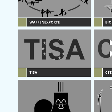
WAFFENEXPORTE
BIO
TISA
CET