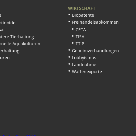
WIRTSCHAFT
e
Biopatente
Freihandelsabkommen
tinoide
sat
CETA
tere Tierhaltung
TISA
onelle Aquakulturen
TTIP
erhaltung
Geheimverhandlungen
turen
Lobbyismus
Landnahme
Waffenexporte