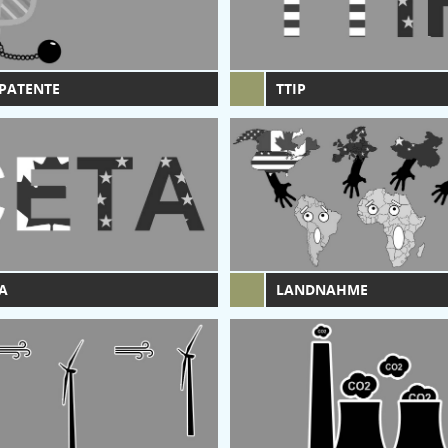
PATENTE
TTIP
A
LANDNAHME