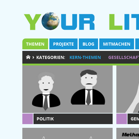
THEMEN
PROJEKTE
BLOG
MITMACHEN
›
KATEGORIEN:
KERN-THEMEN
GESELLSCHAF
POLITIK
GE