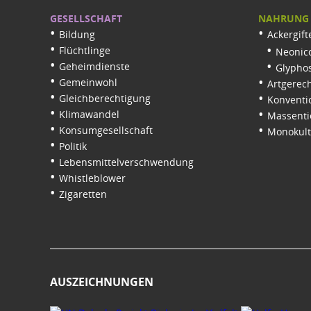
GESELLSCHAFT
NAHRUNG
Bildung
Ackergift
Flüchtlinge
Neonico
Geheimdienste
Glypho
Gemeinwohl
Artgerech
Gleichberechtigung
Konventi
Klimawandel
Massenti
Konsumgesellschaft
Monokul
Politik
Lebensmittelverschwendung
Whistleblower
Zigaretten
AUSZEICHNUNGEN