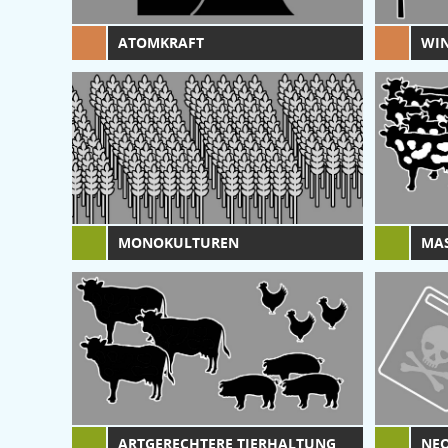
ATOMKRAFT
WI
MONOKULTUREN
MA
ARTGERECHTERE TIERHALTUNG
NEO