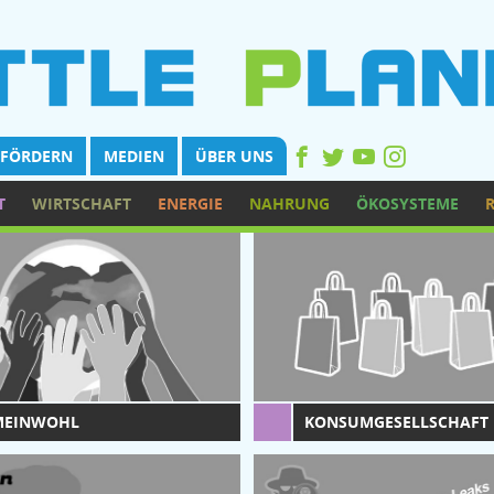
FÖRDERN
MEDIEN
ÜBER UNS
T
WIRTSCHAFT
ENERGIE
NAHRUNG
ÖKOSYSTEME
MEINWOHL
KONSUMGESELLSCHAFT