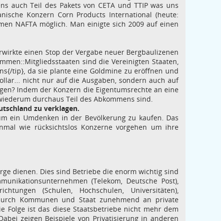
ens auch Teil des Pakets von CETA und TTIP was uns
nische Konzern Corn Products International (heute:
mmen NAFTA möglich. Man einigte sich 2009 auf einen
erwirkte einen Stop der Vergabe neuer Bergbaulizenen
mmen::Mitgliedsstaaten sind die Vereinigten Staaten,
{/tip}, da sie plante eine Goldmine zu eröffnen und
ollar... nicht nur auf die Ausgaben, sondern auch auf
agen? Indem der Konzern die Eigentumsrechte an eine
e wiederum durchaus Teil des Abkommens sind.
tschland zu verklagen.
um ein Umdenken in der Bevölkerung zu kaufen. Das
inmal wie rücksichtslos Konzerne vorgehen um ihre
rge dienen. Dies sind Betriebe die enorm wichtig sind
mmunikationsunternehmen (Telekom, Deutsche Post),
ichtungen (Schulen, Hochschulen, Universitäten),
n durch Kommunen und Staat zunehmend an private
e Folge ist das diese Staatsbetriebe nicht mehr dem
abei zeigen Beispiele von Privatisierung in anderen