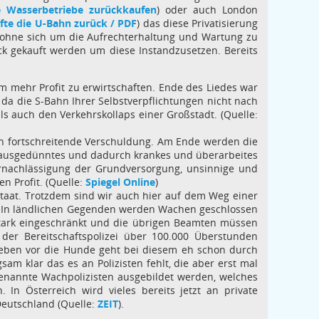
e Wasserbetriebe zurückkaufen
) oder auch London
ufte die U-Bahn zurück / PDF
) das diese Privatisierung
b ohne sich um die Aufrechterhaltung und Wartung zu
 gekauft werden um diese Instandzusetzen. Bereits
um mehr Profit zu erwirtschaften. Ende des Liedes war
 da die S-Bahn Ihrer Selbstverpflichtungen nicht nach
s auch den Verkehrskollaps einer Großstadt. (Quelle:
ch fortschreitende Verschuldung. Am Ende werden die
en ausgedünntes und dadurch krankes und überarbeites
vernachlässigung der Grundversorgung, unsinnige und
 Profit. (Quelle:
Spiegel Online
)
Staat. Trotzdem sind wir auch hier auf dem Weg einer
ei. In ländlichen Gegenden werden Wachen geschlossen
stark eingeschränkt und die übrigen Beamten müssen
der Bereitschaftspolizei über 100.000 Überstunden
leben vor die Hunde geht bei diesem eh schon durch
am klar das es an Polizisten fehlt, die aber erst mal
enannte Wachpolizisten ausgebildet werden, welches
In Österreich wird vieles bereits jetzt an private
 Deutschland (Quelle:
ZEIT
).