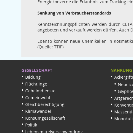
Energiekonzerne die Erlaubnis zum Fracking ei
Senkung von Verbraucherstandards
Kenntzeichnungspflichten werden durch CETA 
angeboten und verkauft werden dürfen. Auch 
Ebenso können neue Chemikalien in Kosmetika
(Quelle: TTIP)
GESELLSCHAFT
NAHRUNG
Bildung
Ackergift
Flüchtlinge
Neonico
Geheimdienste
Glypho
Gemeinwohl
Artgerech
Gleichberechtigung
Konventi
Klimawandel
Massenti
Konsumgesellschaft
Monokul
Politik
Lebensmittelverschwendung