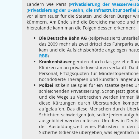
Ländern wie Paris (
Privatisierung der Wasserver
(
Privatisierung der U-Bahn, die Infrastruktur zerfi
vor allem teuer für die Staaten und deren Bürger w
kümmern. Am Ende sind die Bereiche marode und mü
hierzulande kann man die Folgen dessen erkennen:
Die Deutsche Bahn AG
(teilprivatisiert) unter
das 2009 mehr als zwei drittel des Fuhrparks a
kam und die Aufsichtsbehörde angelogen hatte.
RBB
)
Krankenhäuser
geraten durch das gezielte Run
Kliniken an an private Investoren verkauft. D
Personal, Erfolgsquoten für Mindestoperatione
hochdotierte Therapien und künstlich länger a
Polizei
ist kein Beispiel für ein staatseigenes
schleichenden Privatisierung. Schon jetzt gib
und die Wege zu Verbrechen werden immer län
diese Kürzungen durch Überstunden kompensie
aufgelaufen. Das diese Menschen durch Überla
Schichten schwierigen Job, sollte jedem aufge
ausgebildet werden müssen. Um dies in Deuts
der Ausbildungszeit eines Polizisten in den 
Sicherheitsdienste übergeben, was eigentlich in