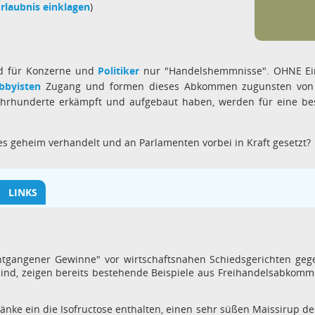
rlaubnis einklagen
)
nd für Konzerne und
Politiker
nur "Handelshemmnisse". OHNE Ei
bbyisten
Zugang und formen dieses Abkommen zugunsten von Ko
hrhunderte erkämpft und aufgebaut haben, werden für eine bes
es geheim verhandelt und an Parlamenten vorbei in Kraft gesetzt?
LINKS
ntgangener Gewinne" vor wirtschaftsnahen Schiedsgerichten gege
ind, zeigen bereits bestehende Beispiele aus Freihandelsabkomm
ränke ein die Isofructose enthalten, einen sehr süßen Maissirup d