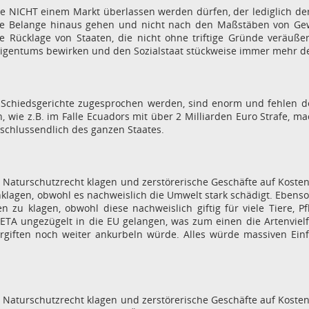
ebe NICHT einem Markt überlassen werden dürfen, der lediglich d
iche Belange hinaus gehen und nicht nach den Maßstäben von Gew
lle Rücklage von Staaten, die nicht ohne triftige Gründe veräu
 Eigentums bewirken und den Sozialstaat stückweise immer mehr d
Schiedsgerichte zugesprochen werden, sind enorm und fehlen d
n, wie z.B. im Falle Ecuadors mit über 2 Milliarden Euro Strafe, 
schlussendlich des ganzen Staates.
Naturschutzrecht klagen und zerstörerische Geschäfte auf Kost
nklagen, obwohl es nachweislich die Umwelt stark schädigt. Eben
en zu klagen, obwohl diese nachweislich giftig für viele Tiere
ETA ungezügelt in die EU gelangen, was zum einen die Artenviel
iften noch weiter ankurbeln würde. Alles würde massiven Einfl
Naturschutzrecht klagen und zerstörerische Geschäfte auf Kost