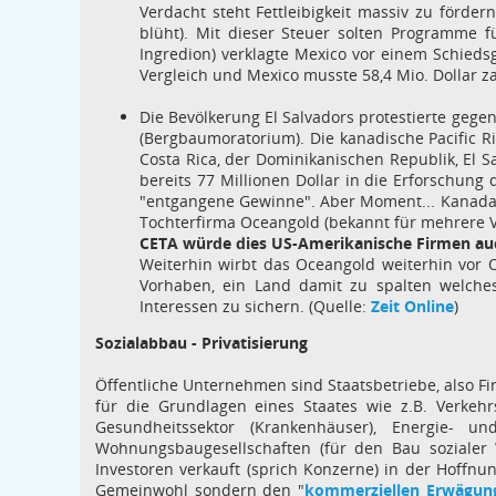
Verdacht steht Fettleibigkeit massiv zu förd
blüht). Mit dieser Steuer solten Programme f
Ingredion) verklagte Mexico vor einem Schied
Vergleich und Mexico musste 58,4 Mio. Dollar za
Die Bevölkerung El Salvadors protestierte geg
(Bergbaumoratorium). Die kanadische Pacific R
Costa Rica, der Dominikanischen Republik, El
bereits 77 Millionen Dollar in die Erforschung
"entgangene Gewinne". Aber Moment... Kanada 
Tochterfirma Oceangold (bekannt für mehrere V
CETA würde dies US-Amerikanische Firmen auc
Weiterhin wirbt das Oceangold weiterhin vor
Vorhaben, ein Land damit zu spalten welches
Interessen zu sichern. (Quelle:
Zeit Online
)
Sozialabbau - Privatisierung
Öffentliche Unternehmen sind Staatsbetriebe, also Fi
für die Grundlagen eines Staates wie z.B. Verkeh
Gesundheitssektor (Krankenhäuser), Energie- und
Wohnungsbaugesellschaften (für den Bau soziale
Investoren verkauft (sprich Konzerne) in der Hoffn
Gemeinwohl sondern den "
kommerziellen Erwägun