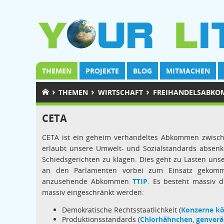
THEMEN
PROJEKTE
BLOG
MITMACHEN
›
›
›
THEMEN
WIRTSCHAFT
FREIHANDELSABK
CETA
CETA ist ein geheim verhandeltes Abkommen zwisc
erlaubt unsere Umwelt- und Sozialstandards absenke
Schiedsgerichten zu klagen. Dies geht zu Lasten uns
an den Parlamenten vorbei zum Einsatz gekomme
anzusehende Abkommen
TTIP
. Es besteht massiv 
massiv eingeschränkt werden:
Demokratische Rechtsstaatlichkeit (
Konzerne kö
Produktionsstandards (
Chlorhähnchen
,
genverä