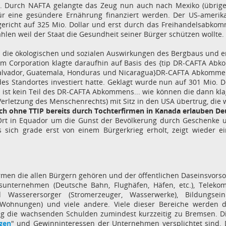
ern. Durch NAFTA gelangte das Zeug nun auch nach Mexiko (übrig
ür eine gesündere Ernährung finanziert werden. Der US-amerika
sgericht auf 325 Mio. Dollar und erst durch das Freihandelsabko
hlen weil der Staat die Gesundheit seiner Bürger schützen wollte.
en die ökologischen und sozialen Auswirkungen des Bergbaus und 
im Corporation klagte daraufhin auf Basis des {tip DR-CAFTA Abko
 Salvador, Guatemala, Honduras und Nicaragua}DR-CAFTA Abkommens
 des Standortes investiert hatte. Geklagt wurde nun auf 301 Mio. D
ist kein Teil des DR-CAFTA Abkommens... wie können die dann kl
erletzung des Menschenrechts) mit Sitz in den USA übertrug, di
h ohne TTIP bereits durch Tochterfirmen in Kanada erlauben Deu
 Ort in Equador um die Gunst der Bevölkerung durch Geschenke 
 sich grade erst von einem Bürgerkrieg erholt, zeigt wieder e
rmen die allen Bürgern gehören und der öffentlichen Daseinsvorso
rsunternehmen (Deutsche Bahn, Flughäfen, Häfen, etc.), Teleko
 Wasserersorger (Stromerzeuger, Wasserwerke), Bildungseinr
r Wohnungen) und viele andere. Viele dieser Bereiche werde
ung die wachsenden Schulden zumindest kurzzeitig zu Bremsen. Di
gen
" und Gewinninteressen der Unternehmen versplichtet sind. D