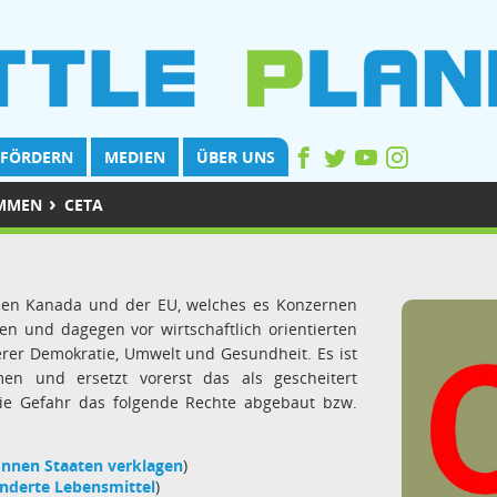
FÖRDERN
MEDIEN
ÜBER UNS
›
OMMEN
CETA
hen Kanada und der EU, welches es Konzernen
n und dagegen vor wirtschaftlich orientierten
erer Demokratie, Umwelt und Gesundheit. Es ist
n und ersetzt vorerst das als gescheitert
die Gefahr das folgende Rechte abgebaut bzw.
nnen Staaten verklagen
)
nderte Lebensmittel
)