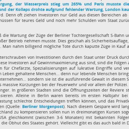
sorgung, der Wasserpreis stieg um 265% und Paris musste di
el und der Kollaps drohte aufgrund fehlender Wartung, London ka
ird. Denn oft ziehen Investoren nur Geld aus diesen Bereichen a
ssen für teures Geld und noch mehr Schulden vom Staat zurück
ließ die Wartung der Züge der Berliner Tochtergesellschaft S-Bahn 
ußer Betrieb nehmen musste. Dies geschah als Sicherheitsauflage,
 Man nahm billigend mögliche Tote durch kaputte Züge in Kauf al
terschrauben von Investitionen durch den Staat unter Druck dur
a diese Investoren auf Gewinnmaximierung aus sind, sind die Folg
n für Chefärzte, Spezialisierungen auf lukrative Eingriffe und 
m Leben gehaltene Menschen... denn nur lebende Menschen bringen
 Unternehmen... sondern sie ist die ausführende Gewalt in diesem 
t es massive Kürzungen bei der Feuerwehr und vor allem der Poliz
ger. In größeren Stadten sind die Öffnungszeiten der Reviere 
ren. Alleine in Berlin waren bereits im ersten Halbjahr bei 
stung schlechte Entscheidungen treffen können, und das Privat
hen (Quelle:
Berliner Morgenpost
). Nach diesem Gespare wird langs
chland zu kompensieren sollen nun in dreimonatigen Kursen sog
USA gleichkommt (zwischen 3-6 Monaten) mit bekannten Folgen. 
 die Obhut des Staates gehört. Vielleicht gibt es das auch bald in