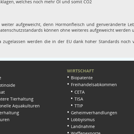
nklagen, welches noch mehr Öl und somit CO2
weiter aufgeweicht, denn Hormonfleisch und genveränderte Leb
Datenschutzstandards können ohne weiteres aufgeweicht werden 
 zugelassen werden die in der EU dank hoher Standards noch ve
WIRTSCHAFT
e
Biopatente
Freihandelsabkommen
tinoide
sat
CETA
tere Tierhaltung
TISA
onelle Aquakulturen
TTIP
erhaltung
Geheimverhandlungen
turen
Lobbyismus
Landnahme
Waffenexporte