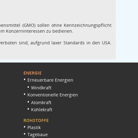
ensmittel (GMO) sollen ohne Kennzeichnungspflicht
um Konzerninteressen zu bedienen.
rboten sind, aufgrund laxer Standards in den USA.
ENERGIE
Erneuerbare Energien
Windkraft
Konventionelle Energien
Atomkraft
Kohlekraft
ROHSTOFFE
Plastik
Tagebaue