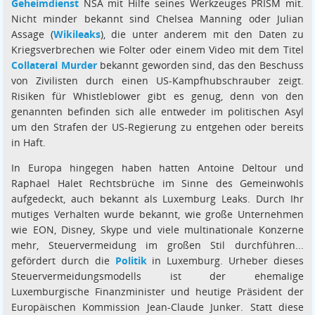
Geheimdienst
NSA mit Hilfe seines Werkzeuges PRISM mit.
Nicht minder bekannt sind Chelsea Manning oder Julian
Assage (
Wikileaks
), die unter anderem mit den Daten zu
Kriegsverbrechen wie Folter oder einem Video mit dem Titel
Collateral Murder
bekannt geworden sind, das den Beschuss
von Zivilisten durch einen US-Kampfhubschrauber zeigt.
Risiken für Whistleblower gibt es genug, denn von den
genannten befinden sich alle entweder im politischen Asyl
um den Strafen der US-Regierung zu entgehen oder bereits
in Haft.
In Europa hingegen haben hatten Antoine Deltour und
Raphael Halet Rechtsbrüche im Sinne des Gemeinwohls
aufgedeckt, auch bekannt als Luxemburg Leaks. Durch Ihr
mutiges Verhalten wurde bekannt, wie große Unternehmen
wie EON, Disney, Skype und viele multinationale Konzerne
mehr, Steuervermeidung im großen Stil durchführen...
gefördert durch die
Politik
in Luxemburg. Urheber dieses
Steuervermeidungsmodells ist der ehemalige
Luxemburgische Finanzminister und heutige Präsident der
Europäischen Kommission Jean-Claude Junker. Statt diese