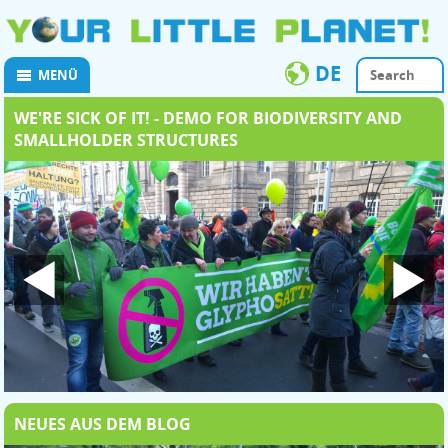
DE
MENÜ
WE'RE SICK OF IT! - DEMO FOR BIODIVERSITY AND
SMALLHOLDER STRUCTURES
NEUES AUS DEM BLOG