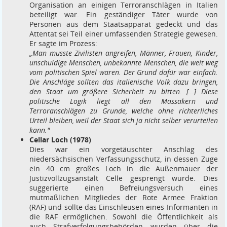
Organisation an einigen Terroranschlägen in Italien
beteiligt war. Ein geständiger Täter wurde von
Personen aus dem Staatsapparat gedeckt und das
Attentat sei Teil einer umfassenden Strategie gewesen.
Er sagte im Prozess:
„Man musste Zivilisten angreifen, Männer, Frauen, Kinder,
unschuldige Menschen, unbekannte Menschen, die weit weg
vom politischen Spiel waren. Der Grund dafür war einfach.
Die Anschläge sollten das italienische Volk dazu bringen,
den Staat um größere Sicherheit zu bitten. […] Diese
politische Logik liegt all den Massakern und
Terroranschlägen zu Grunde, welche ohne richterliches
Urteil bleiben, weil der Staat sich ja nicht selber verurteilen
kann."
Cellar Loch (1978)
Dies war ein vorgetäuschter Anschlag des
niedersächsischen Verfassungsschutz, in dessen Zuge
ein 40 cm großes Loch in die Außenmauer der
Justizvollzugsanstalt Celle gesprengt wurde. Dies
suggerierte einen Befreiungsversuch eines
mutmaßlichen Mitgliedes der Rote Armee Fraktion
(RAF) und sollte das Einschleusen eines Informanten in
die RAF ermöglichen. Sowohl die Öffentlichkeit als
auch Strafverfolgungsbehörden wurden über die