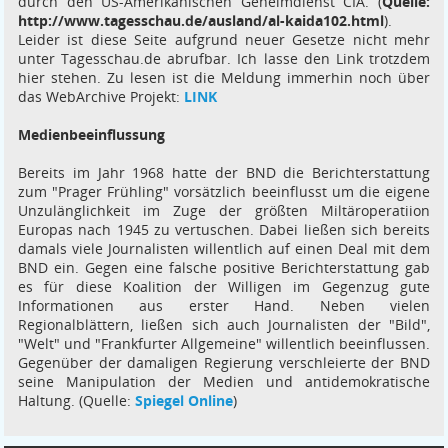
durch den US-Amerikanischen Geheimdienst CIA. (
Quelle:
http://www.tagesschau.de/ausland/al-kaida102.html
).
Leider ist diese Seite aufgrund neuer Gesetze nicht mehr
unter Tagesschau.de abrufbar. Ich lasse den Link trotzdem
hier stehen. Zu lesen ist die Meldung immerhin noch über
das WebArchive Projekt:
LINK
Medienbeeinflussung
Bereits im Jahr 1968 hatte der BND die Berichterstattung
zum "Prager Frühling" vorsätzlich beeinflusst um die eigene
Unzulänglichkeit im Zuge der größten Miltäroperatiion
Europas nach 1945 zu vertuschen. Dabei ließen sich bereits
damals viele Journalisten willentlich auf einen Deal mit dem
BND ein. Gegen eine falsche positive Berichterstattung gab
es für diese Koalition der Willigen im Gegenzug gute
Informationen aus erster Hand. Neben vielen
Regionalblättern, ließen sich auch Journalisten der "Bild",
"Welt" und "Frankfurter Allgemeine" willentlich beeinflussen.
Gegenüber der damaligen Regierung verschleierte der BND
seine Manipulation der Medien und antidemokratische
Haltung. (Quelle:
Spiegel Online
)