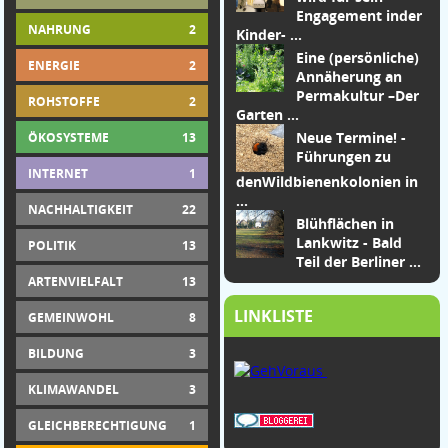
Engagement in
der
NAHRUNG
2
Kinder-
...
Eine (persönliche)
ENERGIE
2
Annäherung an
Permakultur –
Der
ROHSTOFFE
2
Garten
...
Neue Termine! -
ÖKOSYSTEME
13
Führungen zu
INTERNET
1
den
Wildbienenkolonien in
...
NACHHALTIGKEIT
22
Blühflächen in
Lankwitz - Bald
POLITIK
13
Teil der Berliner ...
ARTENVIELFALT
13
LINKLISTE
GEMEINWOHL
8
BILDUNG
3
KLIMAWANDEL
3
GLEICHBERECHTIGUNG
1