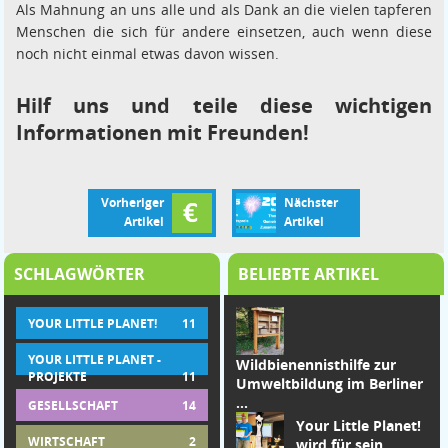
Als Mahnung an uns alle und als Dank an die vielen tapferen
Menschen die sich für andere einsetzen, auch wenn diese
noch nicht einmal etwas davon wissen.
Hilf uns und teile diese wichtigen
Informationen mit Freunden!
Vorheriger
Nächster
Artikel
Artikel
SCHLAGWÖRTER
BELIEBTE ARTIKEL
YOUR LITTLE PLANET!
11
YOUR LITTLE PLANET -
Wildbienennisthilfe zur
PROJEKTE
11
Umweltbildung im Berliner
...
GESELLSCHAFT
14
Your Little Planet!
WIRTSCHAFT
2
wird für sein