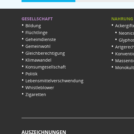
GESELLSCHAFT
NAHRUNG
Bildung
Ackergift
Flüchtlinge
Neonico
Geheimdienste
Glypho
Gemeinwohl
Artgerech
Gleichberechtigung
Konventi
Klimawandel
Massenti
Konsumgesellschaft
Monokul
Politik
Lebensmittelverschwendung
Whistleblower
Zigaretten
AUSZEICHNUNGEN