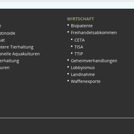
WIRTSCHAFT
e
Biopatente
Freihandelsabkommen
tinoide
sat
CETA
tere Tierhaltung
TISA
onelle Aquakulturen
TTIP
erhaltung
Geheimverhandlungen
turen
Lobbyismus
Landnahme
Waffenexporte