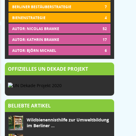
BERLINER BESTÄUBERSTRATEGIE
7
BIENENSTRATEGIE
4
AUTOR: NICOLAS BRAMKE
52
AUTOR: KATHRIN BRAMKE
17
AUTOR: BJÖRN MICHAEL
6
OFFIZIELLES UN DEKADE PROJEKT
BELIEBTE ARTIKEL
Wildbienennisthilfe zur Umweltbildung
im Berliner ...