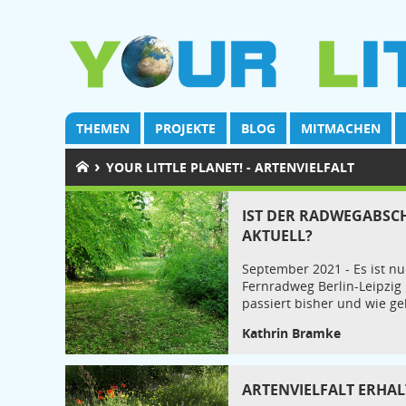
THEMEN
PROJEKTE
BLOG
MITMACHEN
›
YOUR LITTLE PLANET! - ARTENVIELFALT
IST DER RADWEGABSC
AKTUELL?
September 2021 - Es ist nu
Fernradweg Berlin-Leipzig
passiert bisher und wie ge
Kathrin Bramke
ARTENVIELFALT ERHA