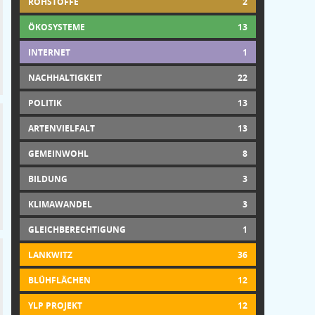
ROHSTOFFE
2
ÖKOSYSTEME
13
INTERNET
1
NACHHALTIGKEIT
22
POLITIK
13
ARTENVIELFALT
13
GEMEINWOHL
8
BILDUNG
3
KLIMAWANDEL
3
GLEICHBERECHTIGUNG
1
LANKWITZ
36
BLÜHFLÄCHEN
12
YLP PROJEKT
12