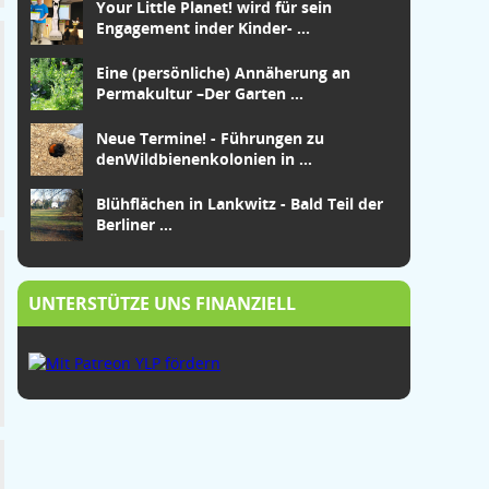
Your Little Planet! wird für sein
Engagement in
der Kinder-
...
Eine (persönliche) Annäherung an
Permakultur –
Der Garten
...
Neue Termine! - Führungen zu
den
Wildbienenkolonien in
...
Blühflächen in Lankwitz - Bald Teil der
Berliner ...
UNTERSTÜTZE UNS FINANZIELL