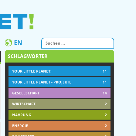
EN
SCHLAGWÖRTER
YOUR LITTLE PLANET!
11
YOUR LITTLE PLANET - PROJEKTE
11
GESELLSCHAFT
14
WIRTSCHAFT
2
NAHRUNG
2
ENERGIE
2