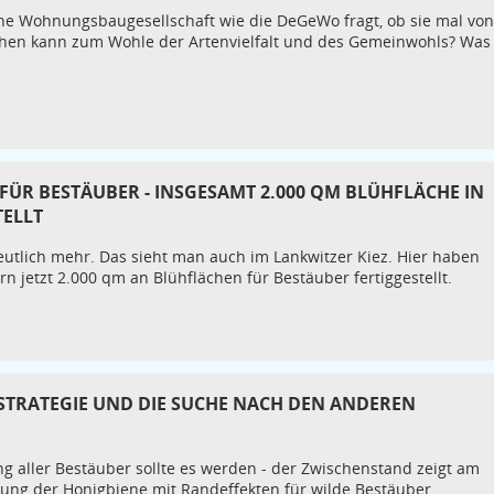
e Wohnungsbaugesellschaft wie die DeGeWo fragt, ob sie mal von
hen kann zum Wohle der Artenvielfalt und des Gemeinwohls? Was
ÜR BESTÄUBER - INSGESAMT 2.000 QM BLÜHFLÄCHE IN
TELLT
tlich mehr. Das sieht man auch im Lankwitzer Kiez. Hier haben
jetzt 2.000 qm an Blühflächen für Bestäuber fertiggestellt.
-STRATEGIE UND DIE SUCHE NACH DEN ANDEREN
ng aller Bestäuber sollte es werden - der Zwischenstand zeigt am
rung der Honigbiene mit Randeffekten für wilde Bestäuber.