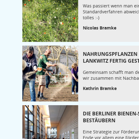
Was passiert wenn man ein
Standardverfahren abweic
tolles :-)
Nicolas Bramke
NAHRUNGSPFLANZEN F
LANKWITZ FERTIG GES
Gemeinsam schafft man deu
wir zusammen mit Nachbarn 
Kathrin Bramke
DIE BERLINER BIENEN
BESTÄUBERN
Eine Strategie zur Förderu
Ende vor allem eine Förde