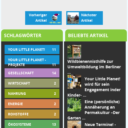
Vorheriger
Nächster
Artikel
Artikel
SCHLAGWÖRTER
BELIEBTE ARTIKEL
YOUR LITTLE PLANET!
11
YOUR LITTLE PLANET -
Wildbienennisthilfe zur
PROJEKTE
11
Umweltbildung im Berliner
...
GESELLSCHAFT
14
Your Little Planet!
WIRTSCHAFT
2
wird für sein
Engagement in
der
NAHRUNG
2
Kinder-
...
Eine (persönliche)
ENERGIE
2
Annäherung an
Permakultur –
Der
ROHSTOFFE
2
Garten
...
Neue Termine! -
ÖKOSYSTEME
13