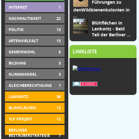
Führungen zu
INTERNET
1
den
Wildbienenkolonien in
...
NACHHALTIGKEIT
22
Blühflächen in
Lankwitz - Bald
POLITIK
13
Teil der Berliner ...
ARTENVIELFALT
13
LINKLISTE
GEMEINWOHL
8
BILDUNG
3
KLIMAWANDEL
3
GLEICHBERECHTIGUNG
1
LANKWITZ
36
BLÜHFLÄCHEN
12
YLP PROJEKT
12
BERLINER
BESTÄUBERSTRATEGIE
7