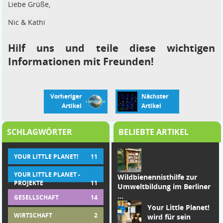
Liebe Grüße,
Nic & Kathi
Hilf uns und teile diese wichtigen
Informationen mit Freunden!
Vorheriger
Nächster
Artikel
Artikel
SCHLAGWÖRTER
BELIEBTE ARTIKEL
YOUR LITTLE PLANET!
11
YOUR LITTLE PLANET -
Wildbienennisthilfe zur
PROJEKTE
11
Umweltbildung im Berliner
...
GESELLSCHAFT
14
Your Little Planet!
WIRTSCHAFT
2
wird für sein