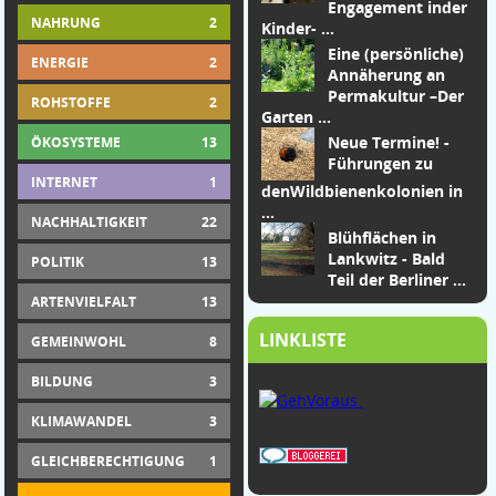
Engagement in
der
NAHRUNG
2
Kinder-
...
Eine (persönliche)
ENERGIE
2
Annäherung an
Permakultur –
Der
ROHSTOFFE
2
Garten
...
Neue Termine! -
ÖKOSYSTEME
13
Führungen zu
INTERNET
1
den
Wildbienenkolonien in
...
NACHHALTIGKEIT
22
Blühflächen in
Lankwitz - Bald
POLITIK
13
Teil der Berliner ...
ARTENVIELFALT
13
LINKLISTE
GEMEINWOHL
8
BILDUNG
3
KLIMAWANDEL
3
GLEICHBERECHTIGUNG
1