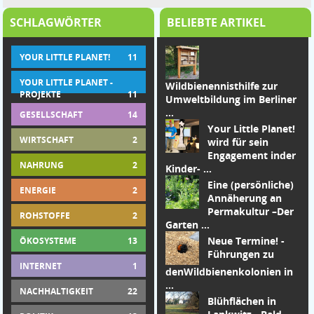
SCHLAGWÖRTER
BELIEBTE ARTIKEL
YOUR LITTLE PLANET!
11
YOUR LITTLE PLANET -
Wildbienennisthilfe zur
PROJEKTE
11
Umweltbildung im Berliner
...
GESELLSCHAFT
14
Your Little Planet!
WIRTSCHAFT
2
wird für sein
Engagement in
der
NAHRUNG
2
Kinder-
...
Eine (persönliche)
ENERGIE
2
Annäherung an
Permakultur –
Der
ROHSTOFFE
2
Garten
...
Neue Termine! -
ÖKOSYSTEME
13
Führungen zu
INTERNET
1
den
Wildbienenkolonien in
...
NACHHALTIGKEIT
22
Blühflächen in