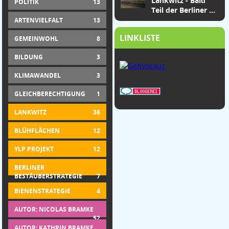
Lankwitz - Bald
POLITIK
13
Teil der Berliner ...
ARTENVIELFALT
13
LINKLISTE
GEMEINWOHL
8
BILDUNG
3
KLIMAWANDEL
3
GLEICHBERECHTIGUNG
1
LANKWITZ
36
BLÜHFLÄCHEN
12
YLP PROJEKT
12
BERLINER
BESTÄUBERSTRATEGIE
7
BIENENSTRATEGIE
4
AUTOR: NICOLAS BRAMKE
52
AUTOR: KATHRIN BRAMKE