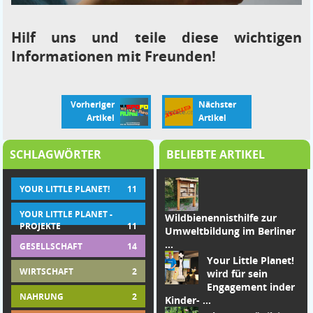
Hilf uns und teile diese wichtigen
Informationen mit Freunden!
Vorheriger
Nächster
Artikel
Artikel
SCHLAGWÖRTER
BELIEBTE ARTIKEL
YOUR LITTLE PLANET!
11
YOUR LITTLE PLANET -
Wildbienennisthilfe zur
PROJEKTE
11
Umweltbildung im Berliner
...
GESELLSCHAFT
14
Your Little Planet!
WIRTSCHAFT
2
wird für sein
Engagement in
der
NAHRUNG
2
Kinder-
...