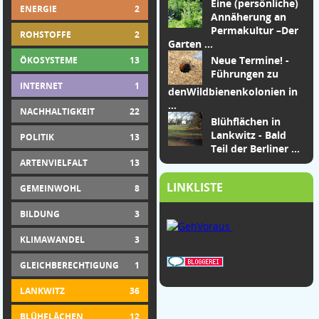
Eine (persönliche)
ENERGIE
2
Annäherung an
Permakultur –
Der
ROHSTOFFE
2
Garten
...
Neue Termine! -
ÖKOSYSTEME
13
Führungen zu
INTERNET
1
den
Wildbienenkolonien in
...
NACHHALTIGKEIT
22
Blühflächen in
Lankwitz - Bald
POLITIK
13
Teil der Berliner ...
ARTENVIELFALT
13
LINKLISTE
GEMEINWOHL
8
BILDUNG
3
KLIMAWANDEL
3
GLEICHBERECHTIGUNG
1
LANKWITZ
36
BLÜHFLÄCHEN
12