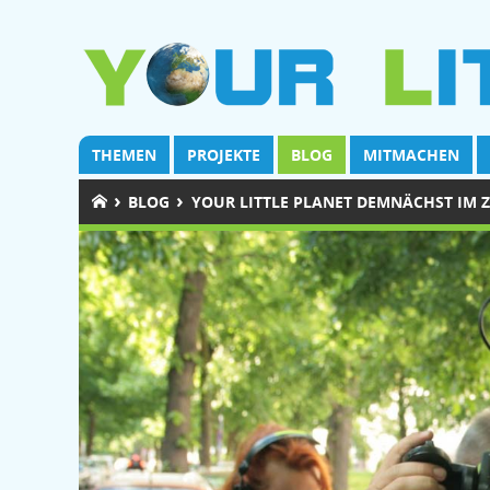
THEMEN
PROJEKTE
BLOG
MITMACHEN
›
›
BLOG
YOUR LITTLE PLANET DEMNÄCHST IM Z