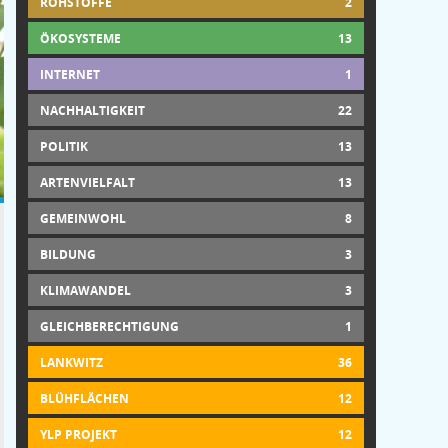
ROHSTOFFE
2
ÖKOSYSTEME
13
INTERNET
1
NACHHALTIGKEIT
22
POLITIK
13
ARTENVIELFALT
13
GEMEINWOHL
8
BILDUNG
3
KLIMAWANDEL
3
GLEICHBERECHTIGUNG
1
LANKWITZ
36
BLÜHFLÄCHEN
12
YLP PROJEKT
12