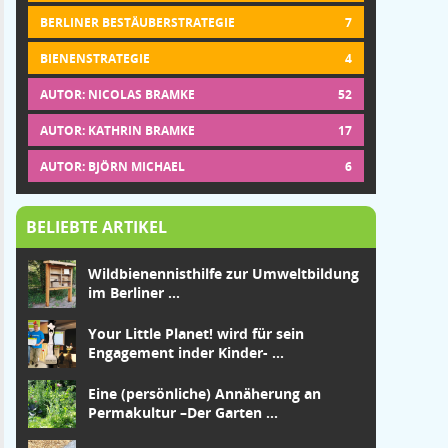
BERLINER BESTÄUBERSTRATEGIE
7
BIENENSTRATEGIE
4
AUTOR: NICOLAS BRAMKE
52
AUTOR: KATHRIN BRAMKE
17
AUTOR: BJÖRN MICHAEL
6
BELIEBTE ARTIKEL
Wildbienennisthilfe zur Umweltbildung
im Berliner ...
Your Little Planet! wird für sein
Engagement in
der Kinder-
...
Eine (persönliche) Annäherung an
Permakultur –
Der Garten
...