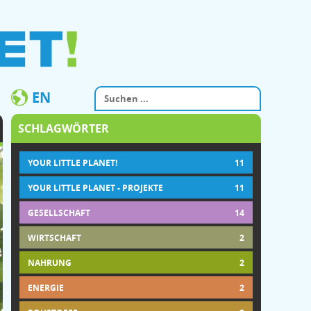
EN
SCHLAGWÖRTER
YOUR LITTLE PLANET!
11
YOUR LITTLE PLANET - PROJEKTE
11
GESELLSCHAFT
14
WIRTSCHAFT
2
NAHRUNG
2
ENERGIE
2