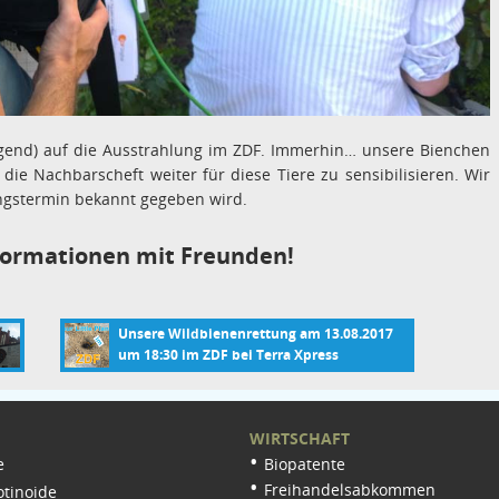
gend) auf die Ausstrahlung im ZDF. Immerhin… unsere Bienchen
ie Nachbarscheft weiter für diese Tiere zu sensibilisieren. Wir
ngstermin bekannt gegeben wird.
Informationen mit Freunden!
Unsere Wildbienenrettung am 13.08.2017
um 18:30 im ZDF bei Terra Xpress
WIRTSCHAFT
e
Biopatente
Freihandelsabkommen
tinoide