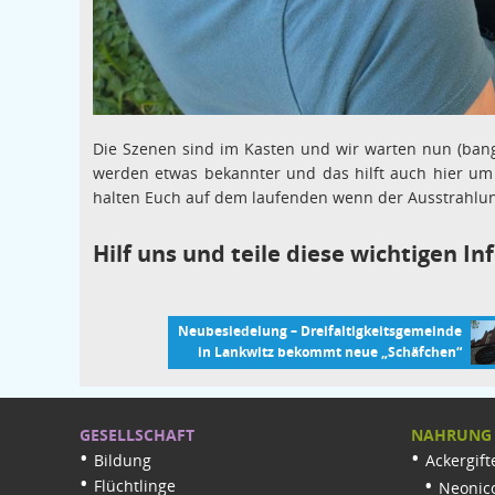
Die Szenen sind im Kasten und wir warten nun (ban
werden etwas bekannter und das hilft auch hier um d
halten Euch auf dem laufenden wenn der Ausstrahlu
Hilf uns und teile diese wichtigen 
Neubesiedelung – Dreifaltigkeitsgemeinde
in Lankwitz bekommt neue „Schäfchen“
GESELLSCHAFT
NAHRUNG
Bildung
Ackergift
Flüchtlinge
Neonico