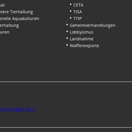
sat
CETA
tere Tierhaltung
TISA
onelle Aquakulturen
TTIP
erhaltung
Geheimverhandlungen
turen
Lobbyismus
Landnahme
Waffenexporte