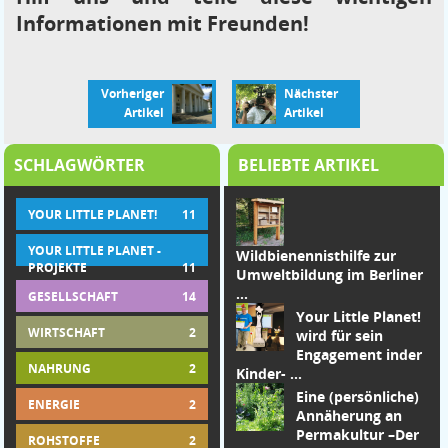
Informationen mit Freunden!
Vorheriger
Nächster
Artikel
Artikel
SCHLAGWÖRTER
BELIEBTE ARTIKEL
YOUR LITTLE PLANET!
11
YOUR LITTLE PLANET -
Wildbienennisthilfe zur
PROJEKTE
11
Umweltbildung im Berliner
...
GESELLSCHAFT
14
Your Little Planet!
WIRTSCHAFT
2
wird für sein
Engagement in
der
NAHRUNG
2
Kinder-
...
Eine (persönliche)
ENERGIE
2
Annäherung an
Permakultur –
Der
ROHSTOFFE
2