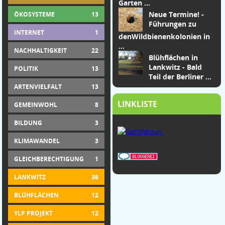
Garten
...
Neue Termine! -
ÖKOSYSTEME
13
Führungen zu
INTERNET
1
den
Wildbienenkolonien in
...
NACHHALTIGKEIT
22
Blühflächen in
Lankwitz - Bald
POLITIK
13
Teil der Berliner ...
ARTENVIELFALT
13
LINKLISTE
GEMEINWOHL
8
BILDUNG
3
KLIMAWANDEL
3
GLEICHBERECHTIGUNG
1
LANKWITZ
36
BLÜHFLÄCHEN
12
YLP PROJEKT
12