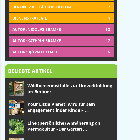
BERLINER BESTÄUBERSTRATEGIE
7
BIENENSTRATEGIE
4
AUTOR: NICOLAS BRAMKE
52
AUTOR: KATHRIN BRAMKE
17
AUTOR: BJÖRN MICHAEL
6
BELIEBTE ARTIKEL
Wildbienennisthilfe zur Umweltbildung
im Berliner ...
Your Little Planet! wird für sein
Engagement in
der Kinder-
...
Eine (persönliche) Annäherung an
Permakultur –
Der Garten
...