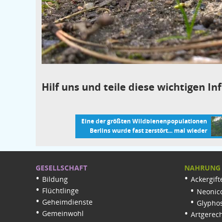
Hilf uns und teile diese wichtigen 
Eine der größten Wildbienenpopulationen
Berlins wurde fast zerstört... mal wieder
GESELLSCHAFT
NAHRUNG
Bildung
Ackergift
Flüchtlinge
Neonico
Geheimdienste
Glypho
Gemeinwohl
Artgerech