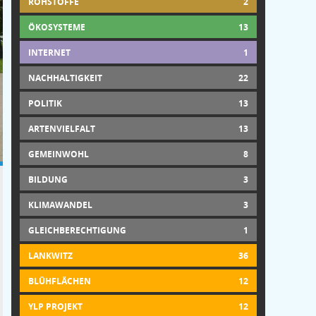
ROHSTOFFE
2
ÖKOSYSTEME
13
INTERNET
1
NACHHALTIGKEIT
22
POLITIK
13
ARTENVIELFALT
13
GEMEINWOHL
8
BILDUNG
3
KLIMAWANDEL
3
GLEICHBERECHTIGUNG
1
LANKWITZ
36
BLÜHFLÄCHEN
12
YLP PROJEKT
12