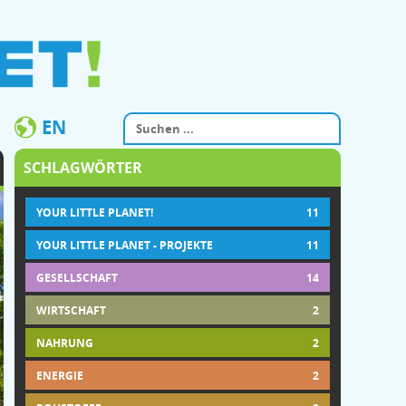
EN
SCHLAGWÖRTER
YOUR LITTLE PLANET!
11
YOUR LITTLE PLANET - PROJEKTE
11
GESELLSCHAFT
14
WIRTSCHAFT
2
NAHRUNG
2
ENERGIE
2