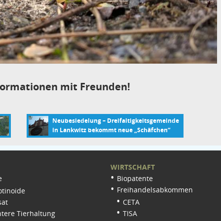
Informationen mit Freunden!
Neubesiedelung – Dreifaltigkeitsgemeinde
in Lankwitz bekommt neue „Schäfchen“
WIRTSCHAFT
e
Biopatente
Freihandelsabkommen
tinoide
sat
CETA
tere Tierhaltung
TISA